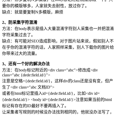
要你的模版够多，人家就失去耐性，放过你了。
缺点：就是要复制N多模版，麻烦
2、防采集字符混淆
方法：在body表示是插入大量混淆字符别人采集也一并把混淆
字符采集过去了。
缺点：有可能对SEO造成影响，对于图片站来说，假如别人不
在乎你的混淆字符的话，人家照样采集，别人下载你的图片给
你带来过大的流量。
3、还有一个好的解决办法
方法：在body标记附近的<div class="abc">修改成<div
class="abc {dede:field.id/}">
注意是空格+{dede:field.id/}，这样div的class还是没有变，但产
生了<div class="abc 文档ID">
或者在html标记里插入id={dede:field.id/}，比如<div id=
{dede:field.id/}> <body id={dede:field.id/}>注意如果当前的html
标记有存在的ID最好不要再插入了。
让采集者写规则的时候没办法找到相同的，他就没办法写了，