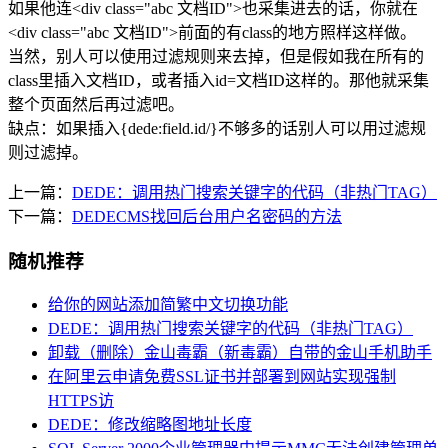
如果他连<div class="abc 文档ID">也采集进去的话，你就在
<div class="abc 文档ID">前面的有class的地方照样这样做。
当然，别人可以使用过滤规则来去掉，但是假如我在所有的
class里插入文档ID，或者插入id=文档ID这样的。那他就采集
整个页面然后再过滤吧。
缺点：如果插入{dede:field.id/}不够多的话别人可以用过滤规
则过滤掉。
上一篇：
DEDE：调用热门搜索关键字的代码（非热门TAG）
下一篇：
DEDECMS找回后台用户名密码的方法
随机推荐
给你的网站添加简繁中文切换功能
DEDE：调用热门搜索关键字的代码（非热门TAG）
卸载（删除）金山毒霸（新毒霸）自带的金山手机助手
在阿里云申请免费SSL证书并部署到网站实现强制
HTTPS访
DEDE：修改缩略图地址长度