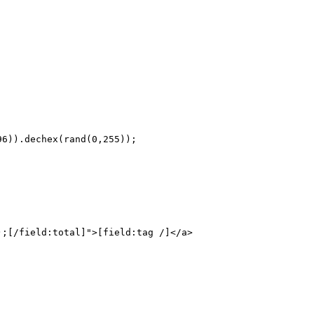
6)).dechex(rand(0,255));   

;[/field:total]">[field:tag /]</a>  
