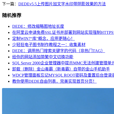
下一篇：
DEDEv5.5上传图片加文字水印带阴影效果的方法
随机推荐
DEDE：修改缩略图地址长度
在阿里云申请免费SSL证书并部署到网站实现强制HTTPS
定制WIN7“库”概念，应用更随心！
少轻狂电子图书制作教程之一：收集素材
DEDE：调用热门搜索关键字的代码（非热门TAG）
给你的网站添加简繁中文切换功能
SQL Server 2000企业管理器中提示MMC无法创建管理单
卸载（删除）金山毒霸（新毒霸）自带的金山手机助手
WDCP管理面板忘记MYSQL ROOT密码及重置后台登录
教你使用DEDE自由列表，完美实现首页分页！