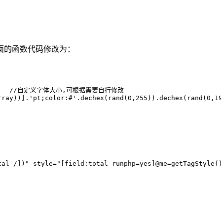
面的函数代码修改为：
');     //自定义字体大小,可根据需要自行修改   

ray))].'pt;color:#'.dechex(rand(0,255)).dechex(rand(0,19
tal /])" style="[field:total runphp=yes]@me=getTagStyle()