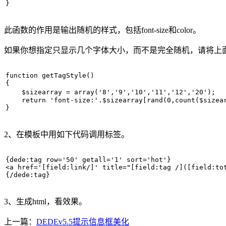
} 
此函数的作用是输出随机的样式，包括font-size和color。
如果你想指定只显示几个字体大小，而不是完全随机，请将上
function getTagStyle()   

{   

    $sizearray = array('8','9','10','11','12','20
    return 'font-size:'.$sizearray[rand(0,count($sizear
}
2、在模板中用如下代码调用标签。
{dede:tag row='50' getall='1' sort='hot'}   

<a href='[field:link/]' title="[field:tag /]([field:to
{/dede:tag}
3、生成html，看效果。
上一篇：
DEDEv5.5提示信息框美化