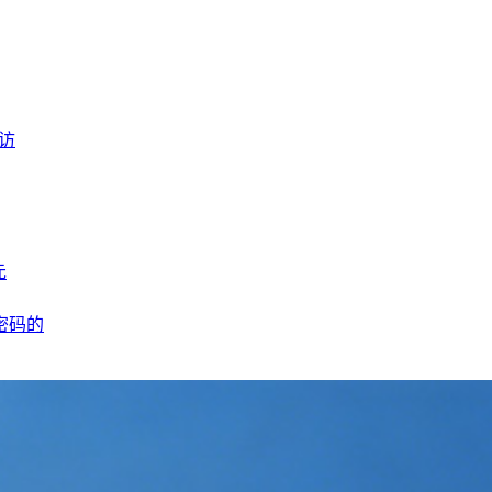
访
元
密码的