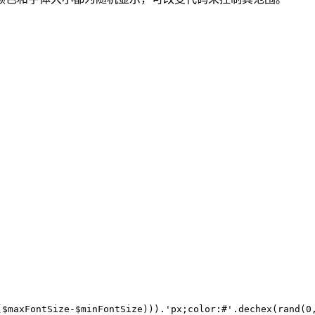
($maxFontSize-$minFontSize))).'px;color:#'.dechex(rand(0,