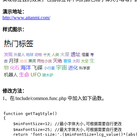
演示地址：
http://www.aitanmi.com/
样式图示：
修改方法：
1、在/include/common.func.php 中加入如下函数。
function getTagStyle()   

{   

    $minFontSize=12; //最小字体大小,可根据需要自行更改   

    $maxFontSize=25; //最大字体大小,可根据需要自行更改   

    return 'font-size:'.($minFontSize+lcg_value()*(abs