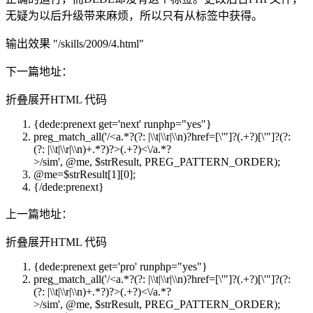
无疑为以后升级带来麻烦，所以只有从标签中获得。
输出效果 "/skills/2009/4.html"
下一篇地址：
折叠
展开
HTML 代码
{dede:prenext
get
=
'next'
runphp
=
"yes"
}
preg_match_all('/
<
a.
*?(?: |\\t|\\r|\\n)?
href
=[\'"]?(.+?)[\'"]?(?:
(?: |\\t|\\r|\\n)+.*?)
?>
(.+?)
<
\/a.*
?
>
/sim', @me, $strResult, PREG_PATTERN_ORDER);
@
me
=$strResult[1][0];
{/dede:prenext}
上一篇地址：
折叠
展开
HTML 代码
{dede:prenext
get
=
'pro'
runphp
=
"yes"
}
preg_match_all('/
<
a.
*?(?: |\\t|\\r|\\n)?
href
=[\'"]?(.+?)[\'"]?(?:
(?: |\\t|\\r|\\n)+.*?)
?>
(.+?)
<
\/a.*
?
>
/sim', @me, $strResult, PREG_PATTERN_ORDER);