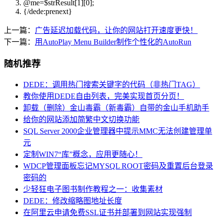
@
me
=$strResult[1][0];
{/dede:prenext}
上一篇：
广告延迟加载代码，让你的网站打开速度更快！
下一篇：
用AutoPlay Menu Builder制作个性化的AutoRun
随机推荐
DEDE：调用热门搜索关键字的代码（非热门TAG）
教你使用DEDE自由列表，完美实现首页分页！
卸载（删除）金山毒霸（新毒霸）自带的金山手机助手
给你的网站添加简繁中文切换功能
SQL Server 2000企业管理器中提示MMC无法创建管理单
元
定制WIN7“库”概念，应用更随心！
WDCP管理面板忘记MYSQL ROOT密码及重置后台登录
密码的
少轻狂电子图书制作教程之一：收集素材
DEDE：修改缩略图地址长度
在阿里云申请免费SSL证书并部署到网站实现强制