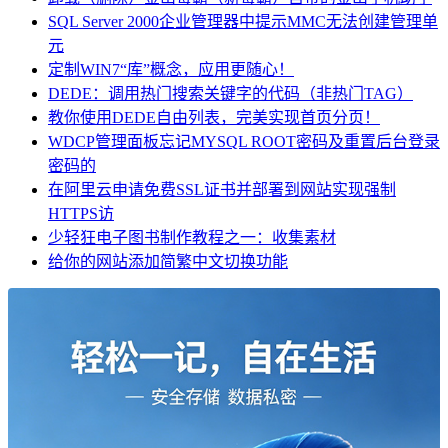
SQL Server 2000企业管理器中提示MMC无法创建管理单
元
定制WIN7“库”概念，应用更随心！
DEDE：调用热门搜索关键字的代码（非热门TAG）
教你使用DEDE自由列表，完美实现首页分页！
WDCP管理面板忘记MYSQL ROOT密码及重置后台登录
密码的
在阿里云申请免费SSL证书并部署到网站实现强制
HTTPS访
少轻狂电子图书制作教程之一：收集素材
给你的网站添加简繁中文切换功能