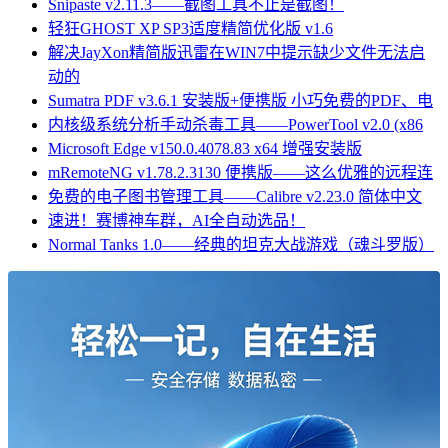
Snipaste v2.11.3——截图工具不止是截图！
轻狂GHOST XP SP3适度精简优化版 v1.6
解决JayXon精简版迅雷在WIN7中提示缺少文件无法启
动的
Sumatra PDF v3.6.1 安装版+便携版 小巧免费的PDF、电
内核级系统分析手动杀毒工具——PowerTool v2.0 (x86
Microsoft Edge v150.0.4078.83 x64 增强安装版
mRemoteNG v1.78.2.3130 便携版——这么优雅的远程连
免费的电子图书管理工具——Calibre v2.23.0 简体中文
速进！赛博神车群，AI全自动选品！
Normal Tanks 1.0——经典的坦克大战游戏（魂斗罗版）