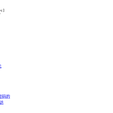
c]



元
密码的
访