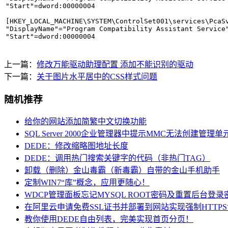
"Start"=dword:00000004

[HKEY_LOCAL_MACHINE\SYSTEM\ControlSet001\services\PcaSv
"DisplayName"="Program Compatibility Assistant Service"
上一篇：
修改万能驱动助理配置 添加不能识别的驱动
下一篇：
关于图片水平居中的CSS样式问题
随机推荐
给你的网站添加简繁中文切换功能
SQL Server 2000企业管理器中提示MMC无法创建管理单
DEDE：修改缩略图地址长度
DEDE：调用热门搜索关键字的代码（非热门TAG）
卸载（删除）金山毒霸（新毒霸）自带的金山手机助手
定制WIN7“库”概念，应用更随心！
WDCP管理面板忘记MYSQL ROOT密码及重置后台登录
在阿里云申请免费SSL证书并部署到网站实现强制HTTPS
教你使用DEDE自由列表，完美实现首页分页！