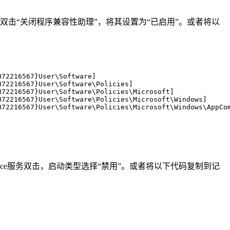
性，双击“关闭程序兼容性助理”，将其设置为“已启用”。或者将以
72216567}User\Software]

72216567}User\Software\Policies]

72216567}User\Software\Policies\Microsoft]

72216567}User\Software\Policies\Microsoft\Windows]

72216567}User\Software\Policies\Microsoft\Windows\AppCom
ant Service服务双击，启动类型选择“禁用”。或者将以下代码复制到记