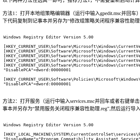
以下两种方法任选其一即可，推荐方法1，不需要重新启动计
方法1：打开本地组策略编辑器（运行中输入gpedit.msc并
下代码复制到记事本并另存为“修改组策略关闭程序兼容性助理.r
Windows Registry Editor Version 5.00

[HKEY_CURRENT_USER\Software\Microsoft\Windows\CurrentVe
[HKEY_CURRENT_USER\Software\Microsoft\Windows\CurrentVe
[HKEY_CURRENT_USER\Software\Microsoft\Windows\CurrentV
[HKEY_CURRENT_USER\Software\Microsoft\Windows\CurrentV
[HKEY_CURRENT_USER\Software\Microsoft\Windows\CurrentV
"DisablePCA"=dword:00000001

[HKEY_CURRENT_USER\Software\Policies\Microsoft\Windows\
"DisablePCA"=dword:00000001
方法2：打开服务（运行中输入services.msc并回车或者右键单击计算机
事本并另存为“禁用服务关闭程序兼容性助理.reg”,然后运
Windows Registry Editor Version 5.00

[HKEY_LOCAL_MACHINE\SYSTEM\CurrentControlSet\services\P
"DisplayName"="Program Compatibility Assistant Service"