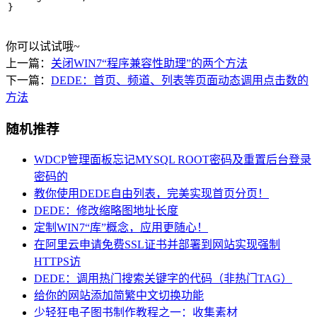
}
你可以试试哦~
上一篇：
关闭WIN7“程序兼容性助理”的两个方法
下一篇：
DEDE：首页、频道、列表等页面动态调用点击数的
方法
随机推荐
WDCP管理面板忘记MYSQL ROOT密码及重置后台登录
密码的
教你使用DEDE自由列表，完美实现首页分页！
DEDE：修改缩略图地址长度
定制WIN7“库”概念，应用更随心！
在阿里云申请免费SSL证书并部署到网站实现强制
HTTPS访
DEDE：调用热门搜索关键字的代码（非热门TAG）
给你的网站添加简繁中文切换功能
少轻狂电子图书制作教程之一：收集素材