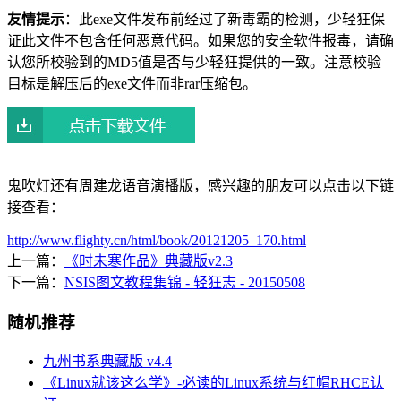
友情提示
：此exe文件发布前经过了新毒霸的检测，少轻狂保
证此文件不包含任何恶意代码。如果您的安全软件报毒，请确
认您所校验到的MD5值是否与少轻狂提供的一致。注意校验
目标是解压后的exe文件而非rar压缩包。
鬼吹灯还有周建龙语音演播版，感兴趣的朋友可以点击以下链
接查看：
http://www.flighty.cn/html/book/20121205_170.html
上一篇：
《时未寒作品》典藏版v2.3
下一篇：
NSIS图文教程集锦 - 轻狂志 - 20150508
随机推荐
九州书系典藏版 v4.4
《Linux就该这么学》-必读的Linux系统与红帽RHCE认