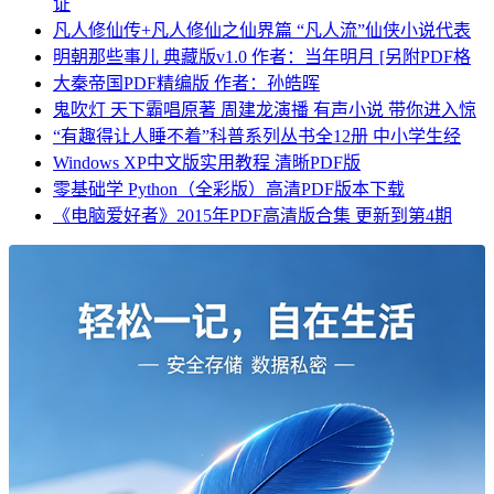
证
凡人修仙传+凡人修仙之仙界篇 “凡人流”仙侠小说代表
明朝那些事儿 典藏版v1.0 作者：当年明月 [另附PDF格
大秦帝国PDF精编版 作者：孙皓晖
鬼吹灯 天下霸唱原著 周建龙演播 有声小说 带你进入惊
“有趣得让人睡不着”科普系列丛书全12册 中小学生经
Windows XP中文版实用教程 清晰PDF版
零基础学 Python（全彩版）高清PDF版本下载
《电脑爱好者》2015年PDF高清版合集 更新到第4期