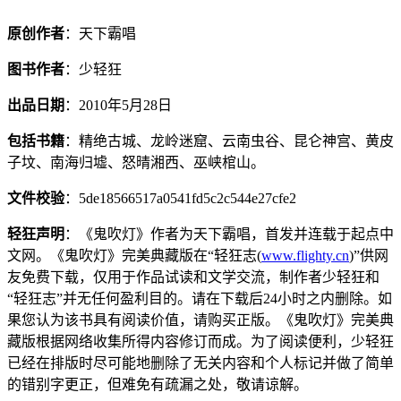
原创作者
：天下霸唱
图书作者
：少轻狂
出品日期
：2010年5月28日
包括书籍
：精绝古城、龙岭迷窟、云南虫谷、昆仑神宫、黄皮
子坟、南海归墟、怒晴湘西、巫峡棺山。
文件校验
：5de18566517a0541fd5c2c544e27cfe2
轻狂声明
：《鬼吹灯》作者为天下霸唱，首发并连载于起点中
文网。《鬼吹灯》完美典藏版在“轻狂志(
www.flighty.cn
)”供网
友免费下载，仅用于作品试读和文学交流，制作者少轻狂和
“轻狂志”并无任何盈利目的。请在下载后24小时之内删除。如
果您认为该书具有阅读价值，请购买正版。《鬼吹灯》完美典
藏版根据网络收集所得内容修订而成。为了阅读便利，少轻狂
已经在排版时尽可能地删除了无关内容和个人标记并做了简单
的错别字更正，但难免有疏漏之处，敬请谅解。