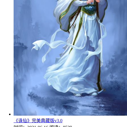
《诛仙》完美典藏版v3.0