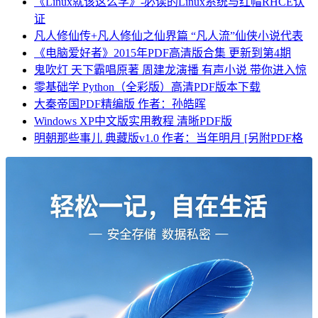
《Linux就该这么学》-必读的Linux系统与红帽RHCE认
证
凡人修仙传+凡人修仙之仙界篇 “凡人流”仙侠小说代表
《电脑爱好者》2015年PDF高清版合集 更新到第4期
鬼吹灯 天下霸唱原著 周建龙演播 有声小说 带你进入惊
零基础学 Python（全彩版）高清PDF版本下载
大秦帝国PDF精编版 作者：孙皓晖
Windows XP中文版实用教程 清晰PDF版
明朝那些事儿 典藏版v1.0 作者：当年明月 [另附PDF格