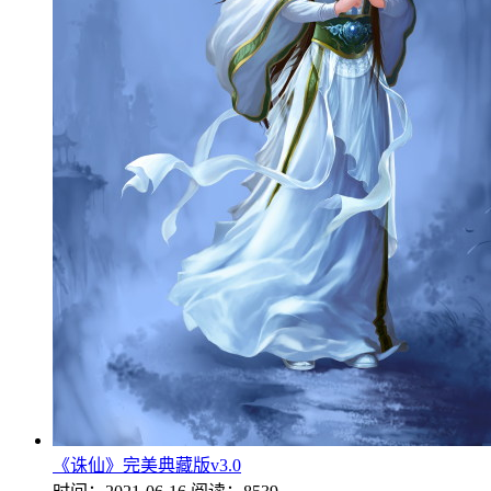
《诛仙》完美典藏版v3.0