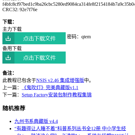
f4bfc8cf97bed1c9ba26cbc5280ed9084ca314fe8f2154184b7a9c35b04
CRC32: 92e7f76e
下载：
主力下载
密码：qtem
备用下载
备注：
此教程已包含于
NSIS v2.46 集成增强版
中。
上一篇：
《鬼吹灯》完美典藏版v1.1
下一篇：
Setup Factory安装包制作教程集锦
随机推荐
九州书系典藏版 v4.4
“有趣得让人睡不着”科普系列丛书全12册 中小学生经