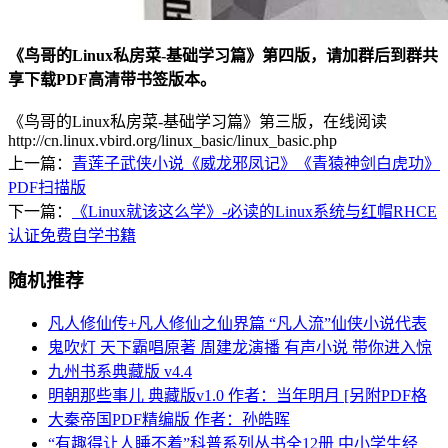
《鸟哥的Linux私房菜-基础学习篇》第四版，请加群后到群共
享下载PDF高清带书签版本。
《鸟哥的Linux私房菜-基础学习篇》第三版，在线阅读
http://cn.linux.vbird.org/linux_basic/linux_basic.php
上一篇：
青莲子武侠小说《威龙邪凤记》《青猿神剑白虎功》
PDF扫描版
下一篇：
《Linux就该这么学》-必读的Linux系统与红帽RHCE
认证免费自学书籍
随机推荐
凡人修仙传+凡人修仙之仙界篇 “凡人流”仙侠小说代表
鬼吹灯 天下霸唱原著 周建龙演播 有声小说 带你进入惊
九州书系典藏版 v4.4
明朝那些事儿 典藏版v1.0 作者：当年明月 [另附PDF格
大秦帝国PDF精编版 作者：孙皓晖
“有趣得让人睡不着”科普系列丛书全12册 中小学生经