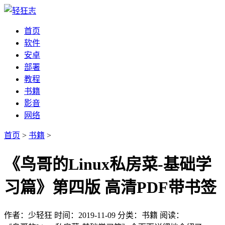
首页
软件
安卓
部署
教程
书籍
影音
网络
首页
>
书籍
>
《鸟哥的Linux私房菜-基础学
习篇》第四版 高清PDF带书签
作者：少轻狂
时间：2019-11-09
分类：书籍
阅读：