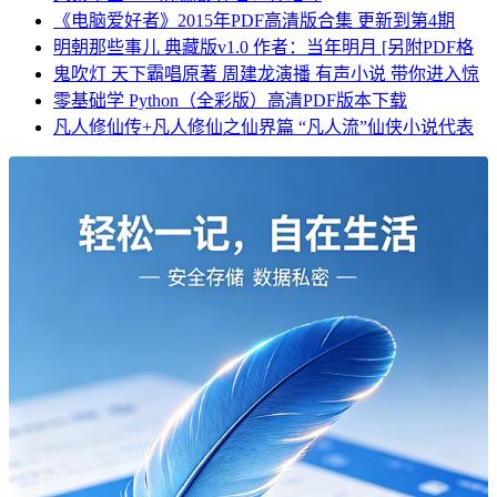
《电脑爱好者》2015年PDF高清版合集 更新到第4期
明朝那些事儿 典藏版v1.0 作者：当年明月 [另附PDF格
鬼吹灯 天下霸唱原著 周建龙演播 有声小说 带你进入惊
零基础学 Python（全彩版）高清PDF版本下载
凡人修仙传+凡人修仙之仙界篇 “凡人流”仙侠小说代表