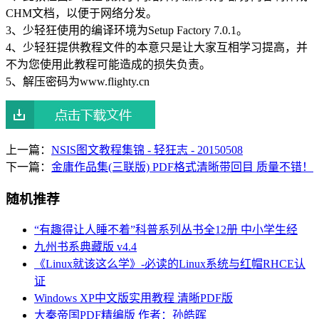
CHM文档，以便于网络分发。
3、少轻狂使用的编译环境为Setup Factory 7.0.1。
4、少轻狂提供教程文件的本意只是让大家互相学习提高，并
不为您使用此教程可能造成的损失负责。
5、解压密码为www.flighty.cn
上一篇：
NSIS图文教程集锦 - 轻狂志 - 20150508
下一篇：
金庸作品集(三联版) PDF格式清晰带回目 质量不错！
随机推荐
“有趣得让人睡不着”科普系列丛书全12册 中小学生经
九州书系典藏版 v4.4
《Linux就该这么学》-必读的Linux系统与红帽RHCE认
证
Windows XP中文版实用教程 清晰PDF版
大秦帝国PDF精编版 作者：孙皓晖