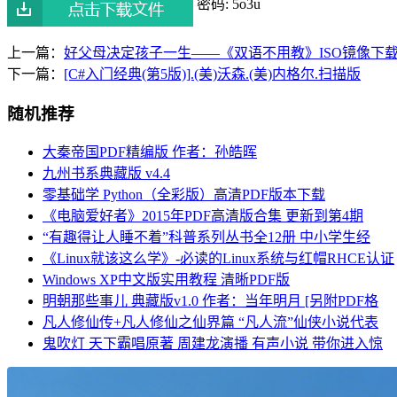
密码: 5o3u
上一篇：
好父母决定孩子一生——《双语不用教》ISO镜像下
下一篇：
[C#入门经典(第5版)].(美)沃森.(美)内格尔.扫描版
随机推荐
大秦帝国PDF精编版 作者：孙皓晖
九州书系典藏版 v4.4
零基础学 Python（全彩版）高清PDF版本下载
《电脑爱好者》2015年PDF高清版合集 更新到第4期
“有趣得让人睡不着”科普系列丛书全12册 中小学生经
《Linux就该这么学》-必读的Linux系统与红帽RHCE认证
Windows XP中文版实用教程 清晰PDF版
明朝那些事儿 典藏版v1.0 作者：当年明月 [另附PDF格
凡人修仙传+凡人修仙之仙界篇 “凡人流”仙侠小说代表
鬼吹灯 天下霸唱原著 周建龙演播 有声小说 带你进入惊