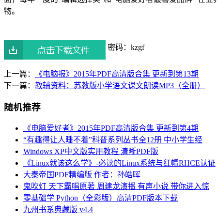
物。
密码：kzgf
上一篇：
《电脑报》2015年PDF高清版合集 更新到第13期
下一篇：
教辅资料：苏教版小学语文课文朗读MP3（全册）
随机推荐
《电脑爱好者》2015年PDF高清版合集 更新到第4期
“有趣得让人睡不着”科普系列丛书全12册 中小学生经
Windows XP中文版实用教程 清晰PDF版
《Linux就该这么学》-必读的Linux系统与红帽RHCE认证
大秦帝国PDF精编版 作者：孙皓晖
鬼吹灯 天下霸唱原著 周建龙演播 有声小说 带你进入惊
零基础学 Python（全彩版）高清PDF版本下载
九州书系典藏版 v4.4