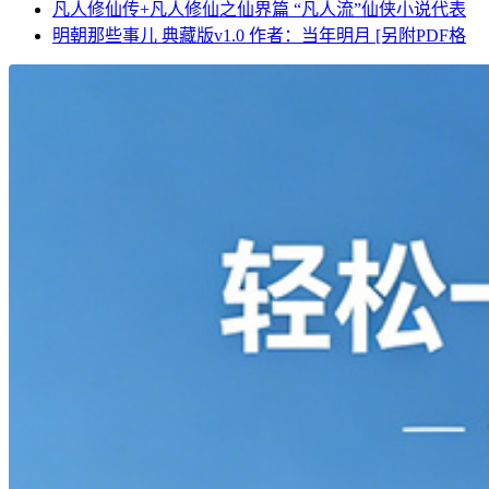
凡人修仙传+凡人修仙之仙界篇 “凡人流”仙侠小说代表
明朝那些事儿 典藏版v1.0 作者：当年明月 [另附PDF格