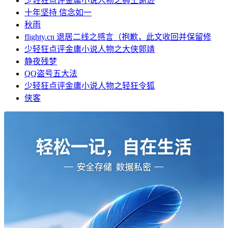
少轻狂点评金庸小说人物之狮王谢逊
十年坚持 信念如一
秋雨
flighty.cn 退居二线之感言（抱歉，此文收回并保留修
少轻狂点评金庸小说人物之大侠郭靖
静夜残梦
QQ盗号五大法
少轻狂点评金庸小说人物之轻狂令狐
侠客