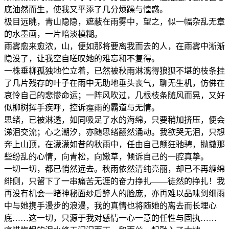
底油然而生，使我又平添了几分烦躁与惶惑。
极目远眺，青山隐隐，遮蔽在雨雾中，望之，似一幅杂乱无章
的水墨画，一片暗淡模糊。
雨雾愈来愈浓，山，便如那将要离我而去的人，在雨雾中淅渐
隐没了，让我空自嗟叹她的难忘和不复得。
一株垂柳孤独地伫立着，已然被秋雨淋漓得狼狈不堪的枝条挂
了几片残存的叶子在雨中无助地垂头丧气，聊无生机，仿佛在
哀怜自己的悲惨命运；一阵风吹过，几根枝条随风而晃，又好
似柳树挥手疾呼，控诉霪雨的霸道与无情。
思绪，已被淋透，如同吸足了水的海绵，只要稍加挤压，便会
涕泪交流；心之潮汐，亦随思绪翻然涌动。我欲哭无泪，只想
奔上山顶，在濛濛如昔的秋雨中，任由自己颠狂驰骋，抛撒那
些纷乱的心情，向青松，向嫩草，倾诉自己的一腔真挚。
一切一切，都已悄然远去。秋雨依然清纯亮丽，却已不再缠绵
绯侧，只留下了一串痛苦无涯的奋力挣扎——徒然的挣扎！我
再没有机会一睹神秘面纱后醉人的脸庞，亦再难以品味到细雨
中与她携手漫步的浪漫，我的真情也将随她的离去而长埋心
底……这一切，只源于我对感情一心一意的任性与固执……