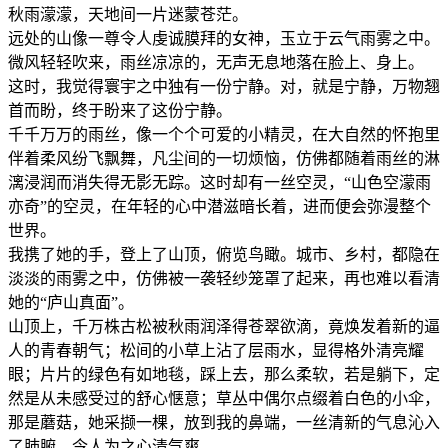
秋雨濛濛，天地间一片迷蒙苍茫。
远处的山像一尊令人虔诚膜拜的女神，玉立于云气雨雾之中。
微风轻轻吹来，雨丝凉凉的，无声无息地落在脸上、身上。
这时，我觉得寰宇之中独有一份宁静。对，就是宁静，万物翘
首而盼，终于盼来了这份宁静。
千千万万的雨丝，像一个个可爱的小精灵，在大自然的怀抱里
伴着柔风纷飞飘舞，凡尘间的一切烦恼，仿佛都随着雨丝的淋
漓浸润而消失得无影无踪。这时却有一丝空灵，“山色空濛雨
亦奇”的空灵，在年轻的心中潜滋暗长着，进而便会弥漫整个
世界。
我携了她的手，登上了山顶，俯览鸟瞰。城市、乡村，都隐在
淡淡的雨雾之中，仿佛被一袭轻纱笼罩了起来，再也难以看清
她的“庐山真面”。
山顶上，千万株古松被秋雨润泽得苍翠欲滴，竟焕发着新的逼
人的青春朝气；松间的小草上沾了层雨水，显得格外清亮耀
眼；片片的绿色有如地毯，踩上去，那么柔软，若是躺下，定
然是从未感受过的舒心惬意；草丛中偶尔点缀着白色的小伞，
那是蘑菇，她采撷一棵，放到我的鼻端，一丝清新的气息沁入
了肺腑，令人为之心清气爽。