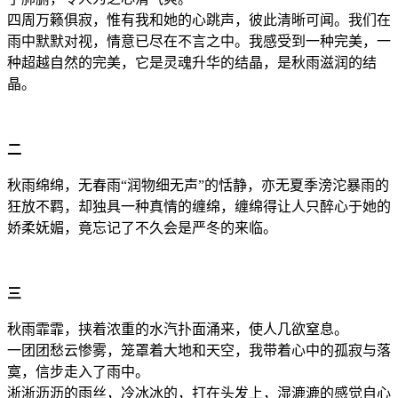
四周万籁俱寂，惟有我和她的心跳声，彼此清晰可闻。我们在
雨中默默对视，情意已尽在不言之中。我感受到一种完美，一
种超越自然的完美，它是灵魂升华的结晶，是秋雨滋润的结
晶。
二
秋雨绵绵，无春雨“润物细无声”的恬静，亦无夏季滂沱暴雨的
狂放不羁，却独具一种真情的缠绵，缠绵得让人只醉心于她的
娇柔妩媚，竟忘记了不久会是严冬的来临。
三
秋雨霏霏，挟着浓重的水汽扑面涌来，使人几欲窒息。
一团团愁云惨雾，笼罩着大地和天空，我带着心中的孤寂与落
寞，信步走入了雨中。
淅淅沥沥的雨丝，冷冰冰的，打在头发上，湿漉漉的感觉自心