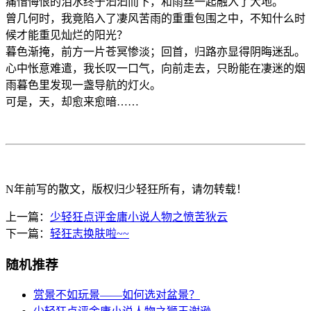
痛惜悔恨的泪水终于汩汩而下，和雨丝一起融入了大地。
曾几何时，我竟陷入了凄风苦雨的重重包围之中，不知什么时
候才能重见灿烂的阳光？
暮色渐掩，前方一片苍冥惨淡；回首，归路亦显得阴晦迷乱。
心中怅意难遣，我长叹一口气，向前走去，只盼能在凄迷的烟
雨暮色里发现一盏导航的灯火。
可是，天，却愈来愈暗……
N年前写的散文，版权归少轻狂所有，请勿转载！
上一篇：
少轻狂点评金庸小说人物之愤苦狄云
下一篇：
轻狂志换肤啦~~
随机推荐
赏景不如玩景——如何选对盆景？