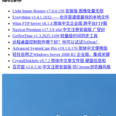
Light Image Resizer v7.6.0.159 安装版 图像批量无损
Everything v1.4.1.1032——也许是速度最快的本地文件
Wing FTP Server v8.1.4 简体中文企业版 跨平台FTP服
Navicat Premium v17.3.9 x64 中文注册安装版 广受好
GetNetTime v1.3.2025.1109 轻量级时间同步工具
远程桌面控制软件哪个好？你可以试试ToDesk！
Advanced SystemCare Pro v19.1.0.176 简体中文便携版
轻狂自用之Windows Server 2008 R2 企业版，集成关键
CrystalDiskInfo v9.7.2 简体中文单文件版 硬盘信息和
百页窗 v2.0.3.30 中文注册安装版 仿Chrome浏览器风格