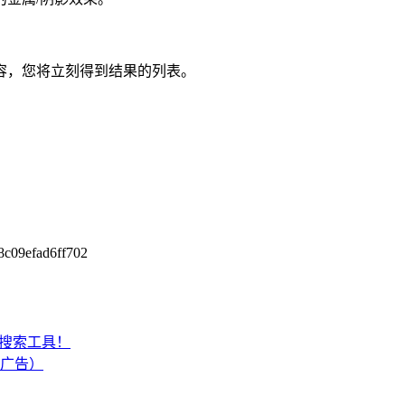
容，您将立刻得到结果的列表。
8c09efad6ff702
地文件搜索工具！
（去广告）