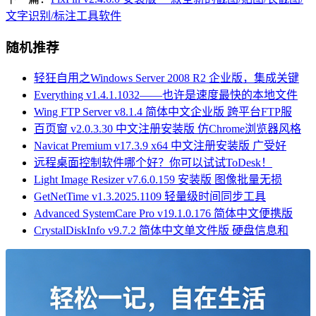
文字识别/标注工具软件
随机推荐
轻狂自用之Windows Server 2008 R2 企业版，集成关键
Everything v1.4.1.1032——也许是速度最快的本地文件
Wing FTP Server v8.1.4 简体中文企业版 跨平台FTP服
百页窗 v2.0.3.30 中文注册安装版 仿Chrome浏览器风格
Navicat Premium v17.3.9 x64 中文注册安装版 广受好
远程桌面控制软件哪个好？你可以试试ToDesk！
Light Image Resizer v7.6.0.159 安装版 图像批量无损
GetNetTime v1.3.2025.1109 轻量级时间同步工具
Advanced SystemCare Pro v19.1.0.176 简体中文便携版
CrystalDiskInfo v9.7.2 简体中文单文件版 硬盘信息和