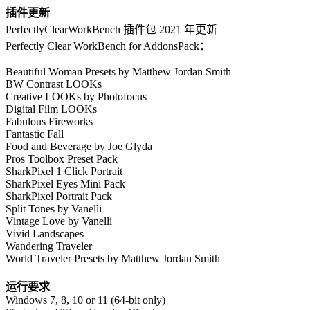
插件更新
PerfectlyClearWorkBench 插件包 2021 年更新
Perfectly Clear WorkBench for AddonsPack：
Beautiful Woman Presets by Matthew Jordan Smith
BW Contrast LOOKs
Creative LOOKs by Photofocus
Digital Film LOOKs
Fabulous Fireworks
Fantastic Fall
Food and Beverage by Joe Glyda
Pros Toolbox Preset Pack
SharkPixel 1 Click Portrait
SharkPixel Eyes Mini Pack
SharkPixel Portrait Pack
Split Tones by Vanelli
Vintage Love by Vanelli
Vivid Landscapes
Wandering Traveler
World Traveler Presets by Matthew Jordan Smith
运行要求
Windows 7, 8, 10 or 11 (64-bit only)