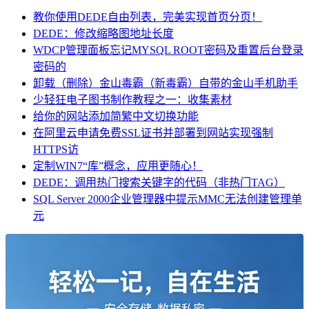
教你使用DEDE自由列表，完美实现首页分页！
DEDE：修改缩略图地址长度
WDCP管理面板忘记MYSQL ROOT密码及重置后台登录
密码的
卸载（删除）金山毒霸（新毒霸）自带的金山手机助手
少轻狂电子图书制作教程之一：收集素材
给你的网站添加简繁中文切换功能
在阿里云申请免费SSL证书并部署到网站实现强制
HTTPS访
定制WIN7“库”概念，应用更随心！
DEDE：调用热门搜索关键字的代码（非热门TAG）
SQL Server 2000企业管理器中提示MMC无法创建管理单
元