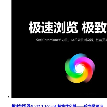
极速浏览器X v22.3.3223.64 精简优化版——给您极速冲