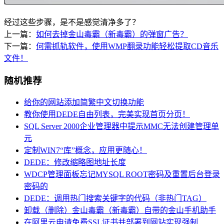
经过这些步骤，是不是感觉清净多了？
上一篇：
如何去掉金山毒霸（新毒霸）的弹窗广告？
下一篇：
何需抓轨软件，使用WMP翻录功能轻松提取CD音乐
文件！
随机推荐
给你的网站添加简繁中文切换功能
教你使用DEDE自由列表，完美实现首页分页！
SQL Server 2000企业管理器中提示MMC无法创建管理单
元
定制WIN7“库”概念，应用更随心！
DEDE：修改缩略图地址长度
WDCP管理面板忘记MYSQL ROOT密码及重置后台登录
密码的
DEDE：调用热门搜索关键字的代码（非热门TAG）
卸载（删除）金山毒霸（新毒霸）自带的金山手机助手
在阿里云申请免费SSL证书并部署到网站实现强制